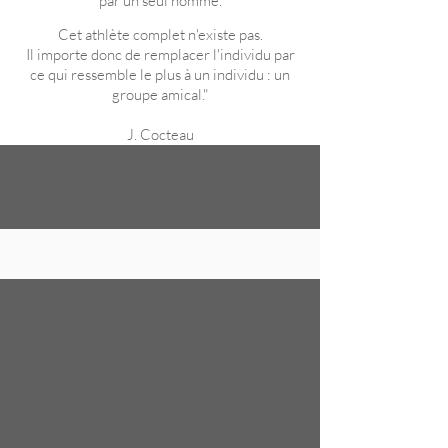
par un seul homme.
Cet athlète complet n'existe pas.
Il importe donc de remplacer l'individu par
ce qui ressemble le plus à un individu : un
groupe amical."
J. Cocteau
ANNEE SCOLAIRE
2020-2021