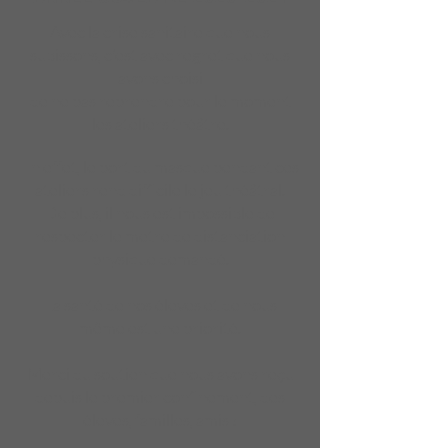
Avec la crise sanitaire que nous
subissons, c'est avec regret que nous
avons choisi
de ne pas reprendre pour le moment
les ateliers théâtre.
En effet, le port du masque pendant ces
ateliers rend difficile le jeu théâtral.
De plus, il nous est impossible de
respecter le mètre de distanciation
physique demandé.
La santé de nos élèves et de nous
même est une priorité.
Merci du soutien que nous avons reçu
depuis le premier confinement, des
élèves, familles, amis !