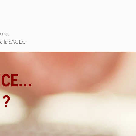
,
nces)
e la SACD...
CE...
 ?