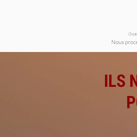
(lic
Nous procéd
ILS 
P