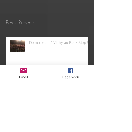
Posts Récents
De nouveau à Vichy au Back Step !!!
Email
Facebook
BONNE ANNEE, ANEMONE à
Mornas
Les bons moments de "Notre