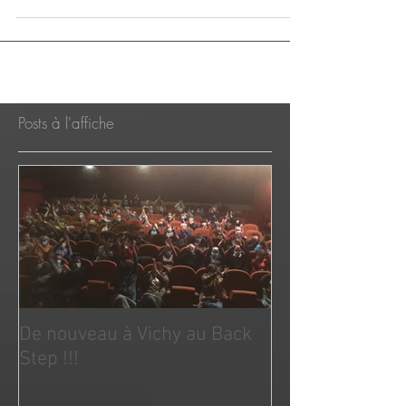
Festival d'Avignon Off...
Posts à l'affiche
De nouveau à Vichy au Back
Step !!!