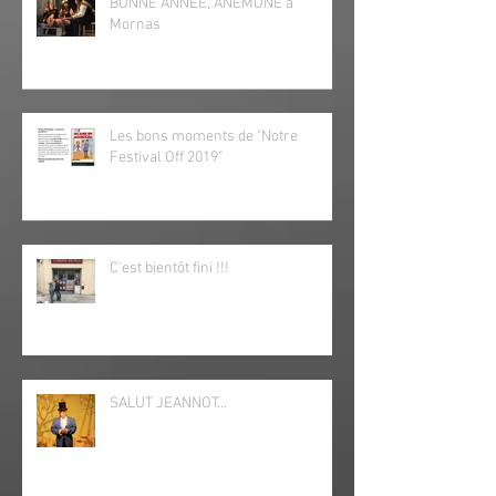
BONNE ANNEE, ANEMONE à
Mornas
Les bons moments de "Notre
Festival Off 2019"
C'est bientôt fini !!!
SALUT JEANNOT...