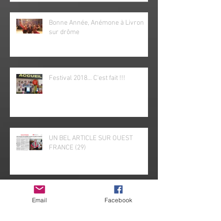
Bonne Année, Anémone à Livron
sur drôme
Festival 2018... C'est fait !!!
UN BEL ARTICLE SUR OUEST
FRANCE (29)
Email
Facebook
"Comédie Paka" à Marseille