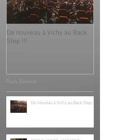
De nouveau à Vichy au Back
Step !!!
Posts Récents
De nouveau à Vichy au Back Step !!!