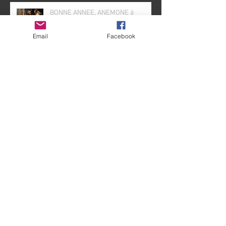
Email
Facebook
BONNE ANNEE, ANEMONE à
Mornas
Les bons moments de "Notre
Festival Off 2019"
C'est bientôt fini !!!
SALUT JEANNOT...