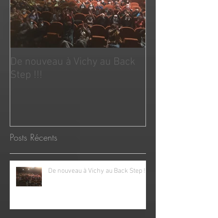
De nouveau à Vichy au Back
Step !!!
Posts Récents
De nouveau à Vichy au Back Step !!!