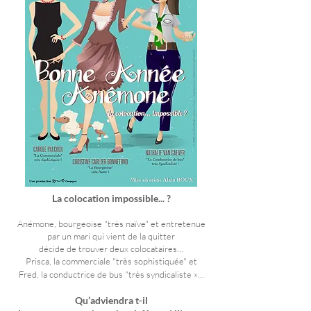
La colocation impossible... ?
Anémone, bourgeoise "très naïve" et entretenue
par un mari qui vient de la quitter
décide de trouver deux colocataires…
Prisca, la commerciale "très sophistiquée" et
Fred, la conductrice de bus "très syndicaliste »…
Qu’adviendra t-il