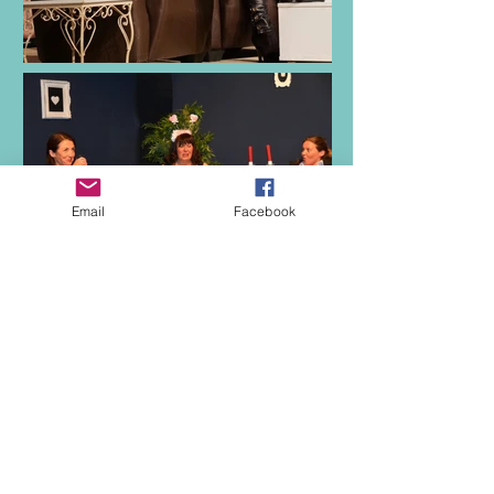
Email
Facebook
CONTACT
Kipro... n'Co Compagnie
159, rue des Epoux Tramier