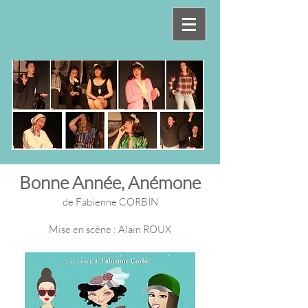
Bonne Année, Anémone
de Fabienne CORBIN
Mise en scène : Alain ROUX